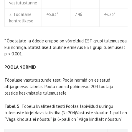
vastutustunne
2. Tööalane
45.83*
7.46
47.23*
kontrollkese
* Õpetajate ja õdede gruppe on võrreldud EST grupi tulemusega
kui normiga. Statistiliselt oluline erinevus EST grupi tulemusest
p < 0.001.
POOLA NORMID
Tööalase vastutustunde testi Poola normid on esitatud
alljärgnevas tabelis. Poola normid põhinevad 204 töötaja
testide keskmistele tulemustele.
Tabel 5.
Tööelu kvaliteedi testi Poolas läbiviidud uuringu
tulemuste kirjeldav statistika (N=204)Vastuste skaala: 1-pall on
“Väga kindlalt ei nõustu” ja 6-palli on “Väga kindlalt nõustun”.