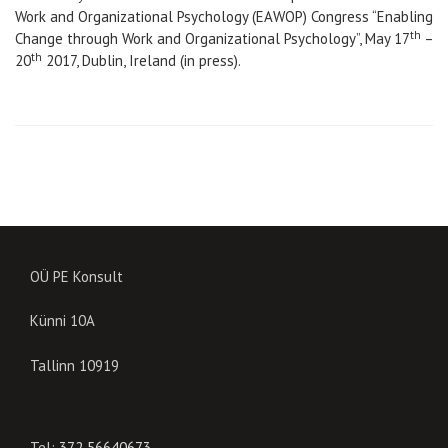
Work and Organizational Psychology (EAWOP) Congress “Enabling
th
Change through Work and Organizational Psychology”, May 17
–
th
20
2017, Dublin, Ireland (in press).
OÜ PE Konsult
Künni 10A
Tallinn 10919
Tel:
372 56640673