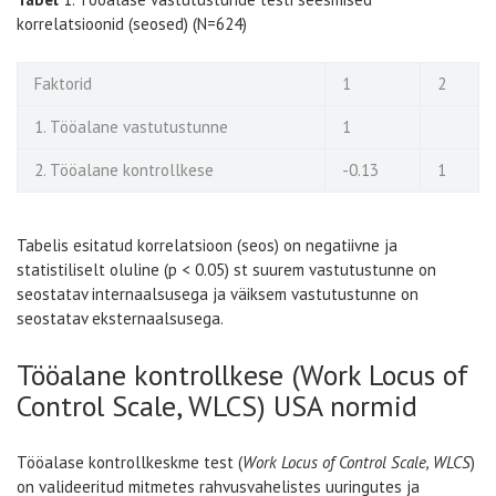
korrelatsioonid (seosed) (N=624)
Faktorid
1
2
1. Tööalane vastutustunne
1
2. Tööalane kontrollkese
-0.13
1
Tabelis esitatud korrelatsioon (seos) on negatiivne ja
statistiliselt oluline (p < 0.05) st suurem vastutustunne on
seostatav internaalsusega ja väiksem vastutustunne on
seostatav eksternaalsusega.
Tööalane kontrollkese (Work Locus of
Control Scale, WLCS) USA normid
Tööalase kontrollkeskme test (
Work Locus of Control Scale, WLCS
)
on valideeritud mitmetes rahvusvahelistes uuringutes ja