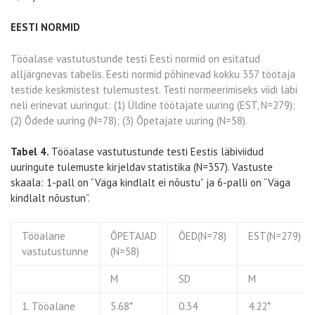
EESTI NORMID
Tööalase vastutustunde testi Eesti normid on esitatud
alljärgnevas tabelis. Eesti normid põhinevad kokku 357 töötaja
testide keskmistest tulemustest. Testi normeerimiseks viidi läbi
neli erinevat uuringut: (1) Üldine töötajate uuring (EST, N=279);
(2) Õdede uuring (N=78); (3) Õpetajate uuring (N=58).
Tabel 4.
Tööalase vastutustunde testi Eestis läbiviidud
uuringute tulemuste kirjeldav statistika (N=357). Vastuste
skaala: 1-pall on “Väga kindlalt ei nõustu” ja 6-palli on “Väga
kindlalt nõustun”.
Tööalane
ÕPETAJAD
ÕED(N=78)
EST(N=279)
vastutustunne
(N=58)
M
SD
M
1. Tööalane
5.68*
0.34
4.22*