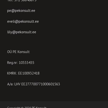
pe@pekonsult.ee
eveli@pekonsult.ee
lily@pekonsult.ee
OÜ PE Konsult
Reg.nr: 10333435
KMRK: EE100932418
A/a: LHV EE277700771000601563