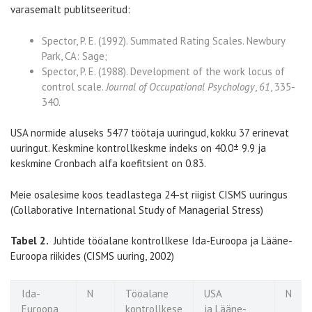
varasemalt publitseeritud:
Spector, P. E. (1992). Summated Rating Scales. Newbury
Park, CA: Sage;
Spector, P. E. (1988). Development of the work locus of
control scale.
Journal of Occupational Psychology
,
61
, 335-
340.
USA normide aluseks 5477 töötaja uuringud, kokku 37 erinevat
uuringut. Keskmine kontrollkeskme indeks on 40.0± 9.9 ja
keskmine Cronbach alfa koefitsient on 0.83.
Meie osalesime koos teadlastega 24-st riigist CISMS uuringus
(Collaborative International Study of Managerial Stress)
Tabel 2.
Juhtide tööalane kontrollkese Ida-Euroopa ja Lääne-
Euroopa riikides (CISMS uuring, 2002)
Ida-
N
Tööalane
USA
N
Euroopa
kontrollkese
ja Lääne-