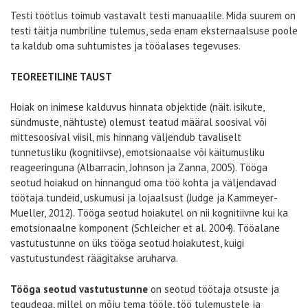
Testi töötlus toimub vastavalt testi manuaalile. Mida suurem on
testi täitja numbriline tulemus, seda enam eksternaalsuse poole
ta kaldub oma suhtumistes ja tööalases tegevuses.
TEOREETILINE TAUST
Hoiak on inimese kalduvus hinnata objektide (näit. isikute,
sündmuste, nähtuste) olemust teatud määral soosival või
mittesoosival viisil, mis hinnang väljendub tavaliselt
tunnetusliku (kognitiivse), emotsionaalse või käitumusliku
reageeringuna (Albarracin, Johnson ja Zanna, 2005). Tööga
seotud hoiakud on hinnangud oma töö kohta ja väljendavad
töötaja tundeid, uskumusi ja lojaalsust (Judge ja Kammeyer-
Mueller, 2012). Tööga seotud hoiakutel on nii kognitiivne kui ka
emotsionaalne komponent (Schleicher et al. 2004). Tööalane
vastutustunne on üks tööga seotud hoiakutest, kuigi
vastutustundest räägitakse aruharva.
Tööga seotud vastutustunne
on seotud töötaja otsuste ja
tegudega, millel on mõju tema tööle, töö tulemustele ja