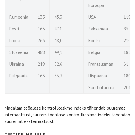
Euroopa
Rumeenia
135
45,3
USA
119
Eesti
163
47,1
Saksamaa
85
Poola
263
48,0
Rootsi
210
Sloveenia
488
49,1
Belgia
185
Ukraina
219
52,6
Prantsusmaa
61
Bulgaaria
165
53,3
Hispaania
180
Suurbritannia
201
Madalam tööalase kontrollkeskme indeks tähendab suuremat
internaalsust, suurem tööalase kontrollkeskme indeks tähendab
suuremat eksternaalsust.
TESTI RELIABIILSUS