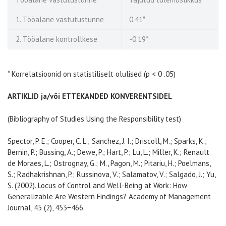
1. Tööalane vastutustunne
0.41*
2. Tööalane kontrollkese
-0.19*
* Korrelatsioonid on statistiliselt olulised (p < 0 .05)
ARTIKLID ja/või ETTEKANDED KONVERENTSIDEL
(Bibliography of Studies Using the Responsibility test)
Spector, P. E.; Cooper, C. L.; Sanchez, J. I.; Driscoll, M.; Sparks, K.;
Bernin, P.; Bussing, A.; Dewe, P.; Hart, P.; Lu, L.; Miller, K.; Renault
de Moraes, L.; Ostrognay, G.; M., Pagon, M.; Pitariu, H.; Poelmans,
S.; Radhakrishnan, P.; Russinova, V.; Salamatov, V.; Salgado, J.; Yu,
S. (2002). Locus of Control and Well-Being at Work: How
Generalizable Are Western Findings? Academy of Management
Journal, 45 (2), 453−466.