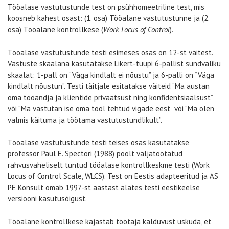
Tööalase vastutustunde test on psühhomeetriline test, mis
koosneb kahest osast: (1. osa) Tööalane vastutustunne ja (2.
osa) Tööalane kontrollkese (
Work Locus of Control
).
Tööalase vastutustunde testi esimeses osas on 12-st väitest.
Vastuste skaalana kasutatakse Likert-tüüpi 6-pallist sundvaliku
skaalat: 1-pall on “Väga kindlalt ei nõustu” ja 6-palli on “Väga
kindlalt nõustun”. Testi täitjale esitatakse väiteid “Ma austan
oma tööandja ja klientide privaatsust ning konfidentsiaalsust”
või “Ma vastutan ise oma tööl tehtud vigade eest” või “Ma olen
valmis käituma ja töötama vastutustundlikult”.
Tööalase vastutustunde testi teises osas kasutatakse
professor Paul E. Spectori (1988) poolt väljatöötatud
rahvusvaheliselt tuntud tööalase kontrollkeskme testi (Work
Locus of Control Scale, WLCS). Test on Eestis adapteeritud ja AS
PE Konsult omab 1997-st aastast alates testi eestikeelse
versiooni kasutusõigust.
Tööalane kontrollkese kajastab töötaja kalduvust uskuda, et