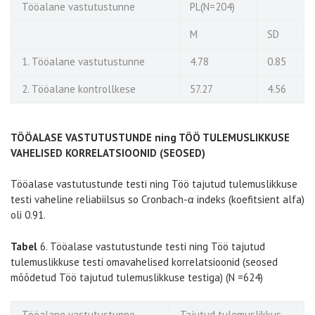
Tööalane vastutustunne
PL(N=204)
M
SD
1. Tööalane vastutustunne
4.78
0.85
2. Tööalane kontrollkese
57.27
4.56
TÖÖALASE VASTUTUSTUNDE ning TÖÖ TULEMUSLIKKUSE
VAHELISED KORRELATSIOONID (SEOSED)
Tööalase vastutustunde testi ning Töö tajutud tulemuslikkuse
testi vaheline reliabiilsus so Cronbach-α indeks (koefitsient alfa)
oli 0.91.
Tabel
6. Tööalase vastutustunde testi ning Töö tajutud
tulemuslikkuse testi omavahelised korrelatsioonid (seosed
mõõdetud Töö tajutud tulemuslikkuse testiga) (N =624)
Tööalane vastutustunne
Tajutud tulemuslikkus