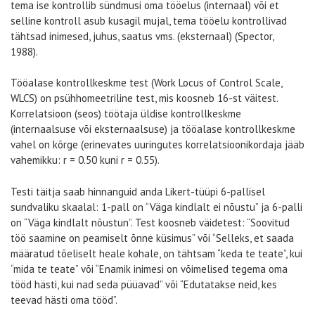
tema ise kontrollib sündmusi oma tööelus (internaal) või et
selline kontroll asub kusagil mujal, tema tööelu kontrollivad
tähtsad inimesed, juhus, saatus vms. (eksternaal) (Spector,
1988).
Tööalase kontrollkeskme test (Work Locus of Control Scale,
WLCS) on psühhomeetriline test, mis koosneb 16-st väitest.
Korrelatsioon (seos) töötaja üldise kontrollkeskme
(internaalsuse või eksternaalsuse) ja tööalase kontrollkeskme
vahel on kõrge (erinevates uuringutes korrelatsioonikordaja jääb
vahemikku: r = 0.50 kuni r = 0.55).
Testi täitja saab hinnanguid anda Likert-tüüpi 6-pallisel
sundvaliku skaalal: 1-pall on “Väga kindlalt ei nõustu” ja 6-palli
on “Väga kindlalt nõustun”. Test koosneb väidetest: “Soovitud
töö saamine on peamiselt õnne küsimus” või “Selleks, et saada
määratud tõeliselt heale kohale, on tähtsam “keda te teate”, kui
“mida te teate” või “Enamik inimesi on võimelised tegema oma
tööd hästi, kui nad seda püüavad” või “Edutatakse neid, kes
teevad hästi oma tööd”.