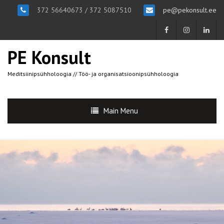
372 56640673 / 372 5087510
pe@pekonsult.ee
PE Konsult
Meditsiinipsühholoogia // Töö- ja organisatsioonipsühholoogia
Main Menu