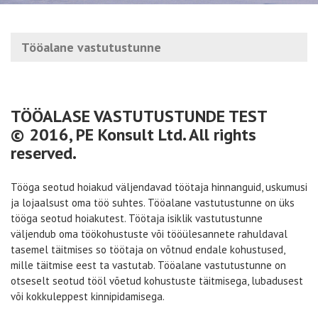
Tööalane vastutustunne
TÖÖALASE VASTUTUSTUNDE TEST
© 2016, PE Konsult Ltd. All rights
reserved.
Tööga seotud hoiakud väljendavad töötaja hinnanguid, uskumusi
ja lojaalsust oma töö suhtes. Tööalane vastutustunne on üks
tööga seotud hoiakutest. Töötaja isiklik vastutustunne
väljendub oma töökohustuste või tööülesannete rahuldaval
tasemel täitmises so töötaja on võtnud endale kohustused,
mille täitmise eest ta vastutab. Tööalane vastutustunne on
otseselt seotud tööl võetud kohustuste täitmisega, lubadusest
või kokkuleppest kinnipidamisega.