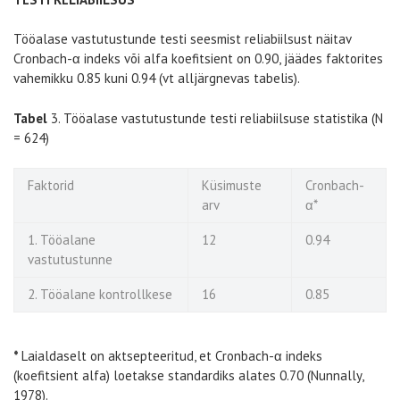
Tööalase vastutustunde testi seesmist reliabiilsust näitav
Cronbach-α indeks või alfa koefitsient on 0.90, jäädes faktorites
vahemikku 0.85 kuni 0.94 (vt alljärgnevas tabelis).
Tabel
3. Tööalase vastutustunde testi reliabiilsuse statistika (N
= 624)
Faktorid
Küsimuste
Cronbach-
arv
α*
1. Tööalane
12
0.94
vastutustunne
2. Tööalane kontrollkese
16
0.85
*
Laialdaselt on aktsepteeritud, et Cronbach-α indeks
(koefitsient alfa) loetakse standardiks alates 0.70 (Nunnally,
1978).