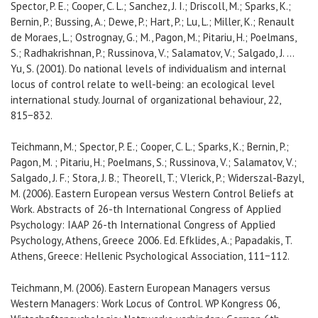
Spector, P. E.; Cooper, C. L.; Sanchez, J. I.; Driscoll, M.; Sparks, K.;
Bernin, P.; Bussing, A.; Dewe, P.; Hart, P.; Lu, L.; Miller, K.; Renault
de Moraes, L.; Ostrognay, G.; M., Pagon, M.; Pitariu, H.; Poelmans,
S.; Radhakrishnan, P.; Russinova, V.; Salamatov, V.; Salgado, J. …
Yu, S. (2001). Do national levels of individualism and internal
locus of control relate to well-being: an ecological level
international study. Journal of organizational behaviour, 22,
815−832.
Teichmann, M.; Spector, P. E.; Cooper, C. L.; Sparks, K.; Bernin, P.;
Pagon, M. ; Pitariu, H.; Poelmans, S.; Russinova, V.; Salamatov, V.;
Salgado, J. F.; Stora, J. B.; Theorell, T.; Vlerick, P.; Widerszal-Bazyl,
M. (2006). Eastern European versus Western Control Beliefs at
Work. Abstracts of 26-th International Congress of Applied
Psychology: IAAP 26-th International Congress of Applied
Psychology, Athens, Greece 2006. Ed. Efklides, A.; Papadakis, T.
Athens, Greece: Hellenic Psychological Association, 111−112.
Teichmann, M. (2006). Eastern European Managers versus
Western Managers: Work Locus of Control. WP Kongress 06,