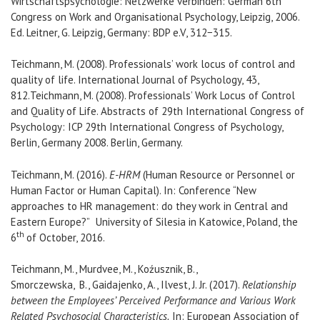
Wirtschaftspsychologie: Netzwerke verbinden: German 6th
Congress on Work and Organisational Psychology, Leipzig, 2006.
Ed. Leitner, G. Leipzig, Germany: BDP e.V, 312−315.
Teichmann, M. (2008). Professionals’ work locus of control and
quality of life. International Journal of Psychology, 43,
812.Teichmann, M. (2008). Professionals’ Work Locus of Control
and Quality of Life. Abstracts of 29th International Congress of
Psychology: ICP 29th International Congress of Psychology,
Berlin, Germany 2008. Berlin, Germany.
Teichmann, M. (2016).
E-HRM
(Human Resource or Personnel or
Human Factor or Human Capital). In: Conference “New
approaches to HR management: do they work in Central and
Eastern Europe?”
University of Silesia in
Katowice, Poland, the
th
6
of October, 2016.
Teichmann, M., Murdvee, M., Koźusznik, B.,
Smorczewska,
B.,
Gaidajenko, A., Ilvest, J. Jr. (2017).
Relationship
between the Employees’ Perceived Performance and Various Work
Related Psychosocial Characteristics.
In: European Association of