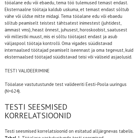
tööalane edu või ebaedu, tema töö tulemused temast endast.
Eksternaalne töötaja kaldub uskuma, et temast endast sõltub
vähe või üldse mitte midagi. Tema tööalane edu või ebaedu
sõltub peamiselt teistest tähtsatest inimestest (juhtidest,
ämmast vms), heast õnnest, juhusest, horoskoobist, saatusest
või millestki muust, mis ei sõltu töötajast endast ja asub
väljaspool töötaja kontrolli. Oma vigades süüdistavad
internaalsed töötajad peamiselt iseennast ja oma tegevust, kuid
eksternaalsed töötajad süüdistavad teisi või väliseid asjaolusid.
TESTI VALIDEERIMINE
Tööalase vastutustunde test valideeriti Eesti-Poola uuringus
(N=624).
TESTI SEESMISED
KORRELATSIOONID
Testi seesmised korrelatsioonid on esitatud alljärgnevas tabelis.
Tabel
1. Tööalase vastutustunde testi seesmised