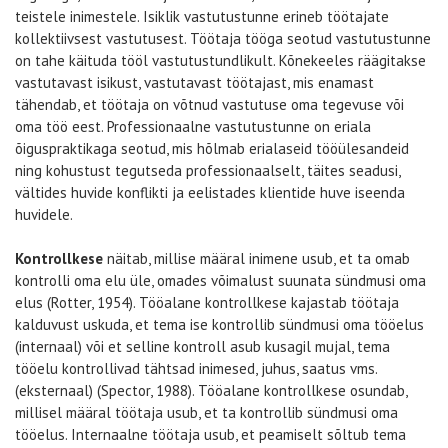
teistele inimestele. Isiklik vastutustunne erineb töötajate
kollektiivsest vastutusest. Töötaja tööga seotud vastutustunne
on tahe käituda tööl vastutustundlikult. Kõnekeeles räägitakse
vastutavast isikust, vastutavast töötajast, mis enamast
tähendab, et töötaja on võtnud vastutuse oma tegevuse või
oma töö eest. Professionaalne vastutustunne on eriala
õiguspraktikaga seotud, mis hõlmab erialaseid tööülesandeid
ning kohustust tegutseda professionaalselt, täites seadusi,
vältides huvide konflikti ja eelistades klientide huve iseenda
huvidele.
Kontrollkese
näitab, millise määral inimene usub, et ta omab
kontrolli oma elu üle, omades võimalust suunata sündmusi oma
elus (Rotter, 1954). Tööalane kontrollkese kajastab töötaja
kalduvust uskuda, et tema ise kontrollib sündmusi oma tööelus
(internaal) või et selline kontroll asub kusagil mujal, tema
tööelu kontrollivad tähtsad inimesed, juhus, saatus vms.
(eksternaal) (Spector, 1988). Tööalane kontrollkese osundab,
millisel määral töötaja usub, et ta kontrollib sündmusi oma
tööelus. Internaalne töötaja usub, et peamiselt sõltub tema