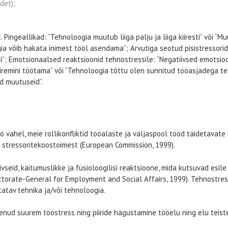
idet);
 Pingeallikad: “Tehnoloogia muutub liiga palju ja liiga kiiresti” või “
a võib hakata inimest tööl asendama”; Arvutiga seotud pisistressorid:
i”; Emotsionaalsed reaktsioonid tehnostressile: “Negatiivsed emotsioo
iremini töötama” või “Tehnoloogia tõttu olen sunnitud tööasjadega teg
d muutuseid”.
ö vahel, meie rollikonfliktid tööalaste ja väljaspool tööd täidetavate 
e stressoritekoostoimest (European Commission, 1999).
seid, käitumuslikke ja füsioloogilisi reaktsioone, mida kutsuvad esil
torate-General for Employment and Social Affairs, 1999). Tehnostress 
atav tehnika ja/või tehnoloogia.
enud suurem tööstress ning piiride hägustamine tööelu ning elu teiste