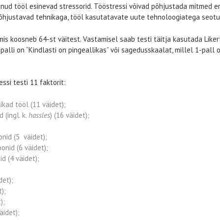
nud tööl esinevad stressorid. Tööstressi võivad põhjustada mitmed e
põhjustavad tehnikaga, tööl kasutatavate uute tehnoloogiatega seotud 
is koosneb 64-st väitest. Vastamisel saab testi täitja kasutada Likert
-palli on “Kindlasti on pingeallikas” või sagedusskaalat, millel 1-pall 
si testi 11 faktorit:
kad tööl (11 väidet);
 (ingl. k.
hassles
) (16 väidet);
onid (5 väidet);
onid (6 väidet);
id (4 väidet);
det);
t);
t);
äidet);