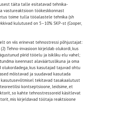
sest täita talle esitatavad tehnika-
aja vastureaktsioon töökeskkonnast
etus toime tulla tööalastele tehnika (sh
 tekkivad kulutused on 5–10% SKP-st (Cooper,
lt on viis erinevat tehnostressi põhjustajat:
(2) Tehno-invasioon kirjeldab olukordi, kus
stunud piirid tööelu ja isikliku elu vahel;
at tundma iseennast alaväärtuslikuna ja oma
d olukordadega, kus kasutajad tajuvad ohtu
slased mõistavad ja suudavad kasutada
e kasutusevõtmisel tekitavad tasakaalutust
eoreetilisi kontseptsioone, leidsime, et
ktorit, so kahte tehnostressoreid käsitlevat
ktorit, mis kirjeldavad töötaja reaktsioone