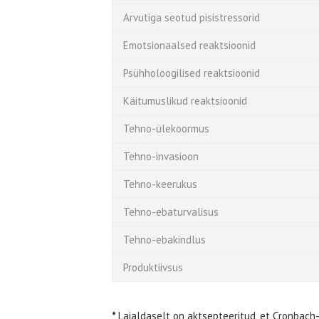
Arvutiga seotud pisistressorid
Emotsionaalsed reaktsioonid
Psühholoogilised reaktsioonid
Käitumuslikud reaktsioonid
Tehno-ülekoormus
Tehno-invasioon
Tehno-keerukus
Tehno-ebaturvalisus
Tehno-ebakindlus
Produktiivsus
*
Laialdaselt on aktsepteeritud, et Cronbach-