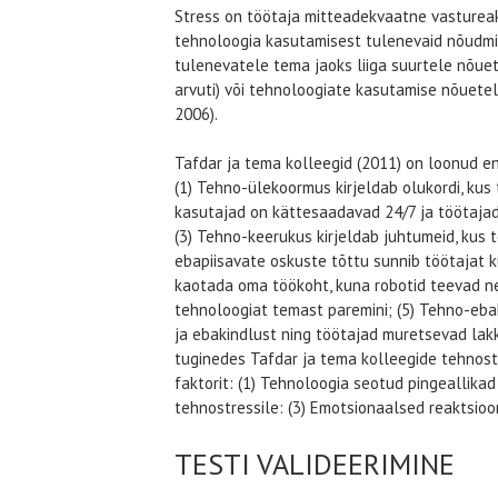
Stress on töötaja mitteadekvaatne vastureak
tehnoloogia kasutamisest tulenevaid nõudmis
tulenevatele tema jaoks liiga suurtele nõuet
arvuti) või tehnoloogiate kasutamise nõuetel
2006).
Tafdar ja tema kolleegid (2011) on loonud eni
(1) Tehno-ülekoormus kirjeldab olukordi, kus 
kasutajad on kättesaadavad 24/7 ja töötajad 
(3) Tehno-keerukus kirjeldab juhtumeid, kus 
ebapiisavate oskuste tõttu sunnib töötajat 
kaotada oma töökoht, kuna robotid teevad ne
tehnoloogiat temast paremini; (5) Tehno-eba
ja ebakindlust ning töötajad muretsevad lakk
tuginedes Tafdar ja tema kolleegide tehnostre
faktorit: (1) Tehnoloogia seotud pingeallikad 
tehnostressile: (3) Emotsionaalsed reaktsioon
TESTI VALIDEERIMINE