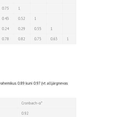
0.75
1
0.43
0.52
1
0.24
0.29
0.55
1
0.78
0.82
0.75
0.63
1
 vahemikus 0.89 kuni 0.97 (vt alljärgnevas
Cronbach-α*
0.92