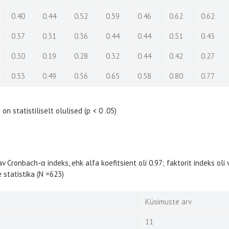
0.40
0.44
0.52
0.59
0.46
0.62
0.62
0.37
0.31
0.36
0.44
0.44
0.51
0.43
0.30
0.19
0.28
0.32
0.44
0.42
0.27
0.53
0.49
0.56
0.65
0.58
0.80
0.77
on statistiliselt olulised (p < 0 .05)
av Cronbach-α indeks, ehk alfa koefitsient oli 0.97; faktorit indeks oli
e statistika (N =623)
Küsimuste arv
11