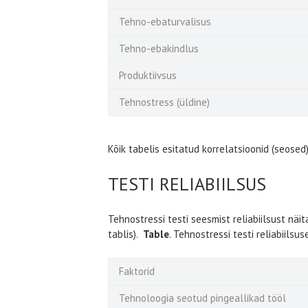
Tehno-ebaturvalisus
Tehno-ebakindlus
Produktiivsus
Tehnostress (üldine)
Kõik tabelis esitatud korrelatsioonid (seosed) 
TESTI RELIABIILSUS
Tehnostressi testi seesmist reliabiilsust näit
tablis).
Table
. Tehnostressi testi reliabiilsus
Faktorid
Tehnoloogia seotud pingeallikad tööl