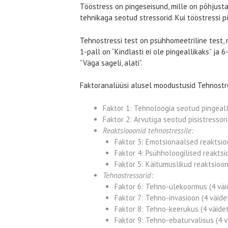
Tööstress on pingeseisund, mille on põhjusta
tehnikaga seotud stressorid. Kui tööstressi 
Tehnostressi test on psühhomeetriline test, m
1-pall on “Kindlasti ei ole pingeallikaks” ja 6
“Väga sageli, alati”.
Faktoranalüüsi alusel moodustusid Tehnostres
Faktor 1: Tehnoloogia seotud pingealli
Faktor 2: Arvutiga seotud pisistressorid
Reaktsiooonid tehnostressile:
Faktor 3: Emotsionaalsed reaktsio
Faktor 4: Psühholoogilised reaktsio
Faktor 5: Käitumuslikud reaktsioon
Tehnostressorid:
Faktor 6: Tehno-ülekoormus (4 väi
Faktor 7: Tehno-invasioon (4 väide
Faktor 8: Tehno-keerukus (4 väide
Faktor 9: Tehno-ebaturvalisus (4 v