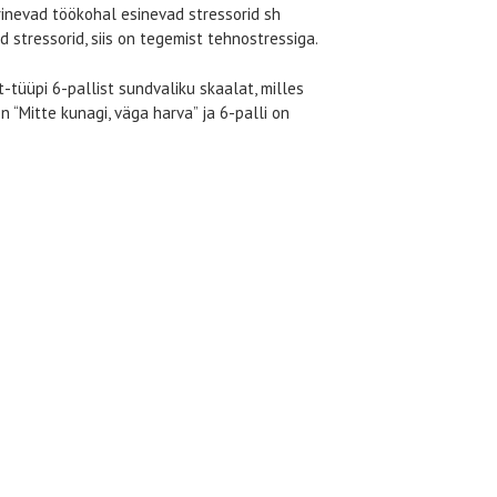
rinevad töökohal esinevad stressorid sh
stressorid, siis on tegemist tehnostressiga.
-tüüpi 6-pallist sundvaliku skaalat, milles
on “Mitte kunagi, väga harva” ja 6-palli on