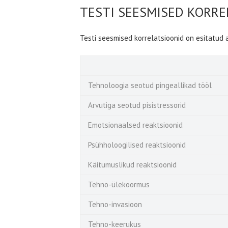
TESTI SEESMISED KORRE
Testi seesmised korrelatsioonid on esitatud 
Tehnoloogia seotud pingeallikad tööl
Arvutiga seotud pisistressorid
Emotsionaalsed reaktsioonid
Psühholoogilised reaktsioonid
Käitumuslikud reaktsioonid
Tehno-ülekoormus
Tehno-invasioon
Tehno-keerukus