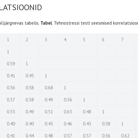
LATSIOONID
alljärgnevas tabelis.
Tabel
. Tehnostressi testi seesmised korrelatsioo
1
2
3
4
5
6
7
1
0.59
1
0.41
0.45
1
0.56
0.58
0.68
1
0.37
0.38
0.49
0.56
1
0.53
0.49
0.51
0.63
0.48
1
0.40
0.40
0.43
0.46
0.43
0.58
1
0.41
0.44
0.48
0.57
0.37
0.56
0.62