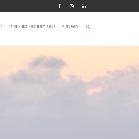
id
Isiklikuks kasutamiseks
Ajaveeb