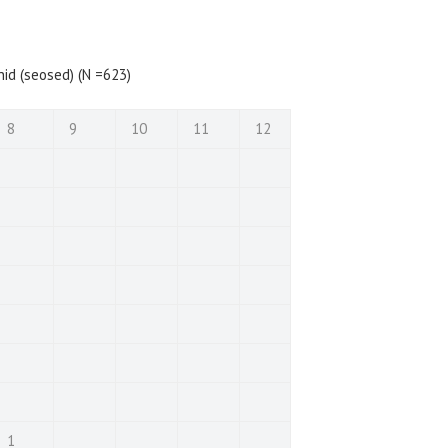
nid (seosed) (N =623)
8
9
10
11
12
1