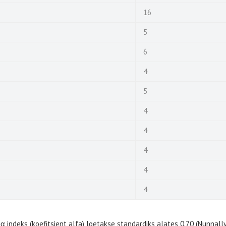
16
5
6
4
5
4
4
4
4
4
α indeks (koefitsient alfa) loetakse standardiks alates 0.70 (Nunnally