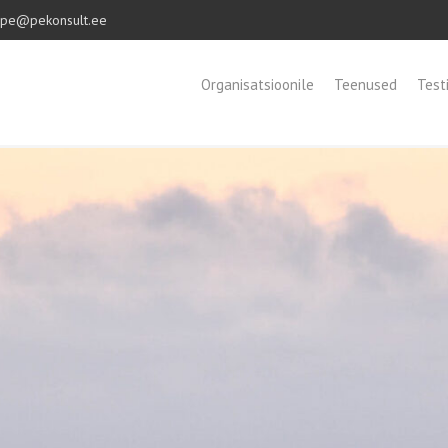
pe@pekonsult.ee
Organisatsioonile
Teenused
Test