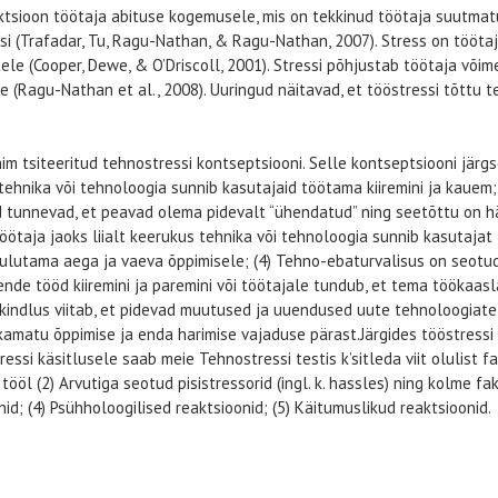
tsioon töötaja abituse kogemusele, mis on tekkinud töötaja suutmatu
i (Trafadar, Tu, Ragu-Nathan, & Ragu-Nathan, 2007). Stress on tööt
ele (Cooper, Dewe, & O’Driscoll, 2001). Stressi põhjustab töötaja võim
e (Ragu-Nathan et al., 2008). Uuringud näitavad, et tööstressi tõttu
m tsiteeritud tehnostressi kontseptsiooni. Selle kontseptsiooni järgse
tehnika või tehnoloogia sunnib kasutajaid töötama kiiremini ja kauem; 
tunnevad, et peavad olema pidevalt “ühendatud” ning seetõttu on hägu
töötaja jaoks liialt keerukus tehnika või tehnoloogia sunnib kasutaj
kulutama aega ja vaeva õppimisele; (4) Tehno-ebaturvalisus on seotu
nde tööd kiiremini ja paremini või töötajale tundub, et tema töökaa
kindlus viitab, et pidevad muutused ja uuendused uute tehnoloogiat
amatu õppimise ja enda harimise vajaduse pärast.Järgides tööstressi t
ssi käsitlusele saab meie Tehnostressi testis k’sitleda viit olulist fa
tööl (2) Arvutiga seotud pisistressorid (ingl. k. hassles) ning kolme fa
id; (4) Psühholoogilised reaktsioonid; (5) Käitumuslikud reaktsioonid.