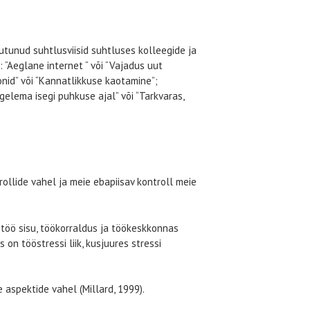
Muutunud suhtlusviisid suhtluses kolleegide ja
 “Aeglane internet “ või “Vajadus uut
nid” või “Kannatlikkuse kaotamine”;
elema isegi puhkuse ajal” või “Tarkvaras,
rollide vahel ja meie ebapiisav kontroll meie
e töö sisu, töökorraldus ja töökeskkonnas
on tööstressi liik, kusjuures stressi
 aspektide vahel (Millard, 1999).