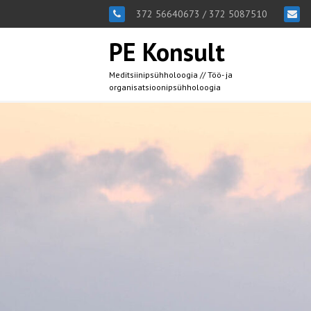
372 56640673 / 372 5087510
PE Konsult
Meditsiinipsühholoogia // Töö- ja
organisatsioonipsühholoogia