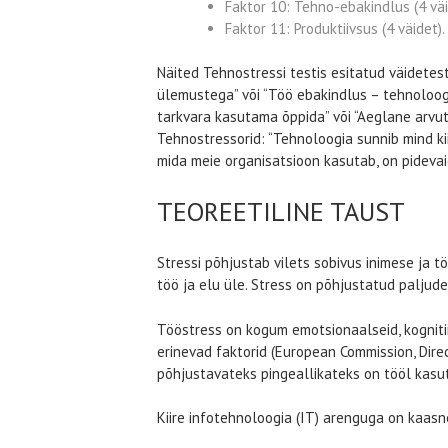
Faktor 10: Tehno-ebakindlus (4 vä
Faktor 11: Produktiivsus (4 väidet).
Näited Tehnostressi testis esitatud väidetest.
ülemustega” või “Töö ebakindlus – tehnoloogi
tarkvara kasutama õppida” või “Aeglane arvut
Tehnostressorid: “Tehnoloogia sunnib mind ki
mida meie organisatsioon kasutab, on pidevai
TEOREETILINE TAUST
Stressi põhjustab vilets sobivus inimese ja tö
töö ja elu üle. Stress on põhjustatud paljud
Tööstress on kogum emotsionaalseid, kognitiiv
erinevad faktorid (European Commission, Direc
põhjustavateks pingeallikateks on tööl kasut
Kiire infotehnoloogia (IT) arenguga on kaasn