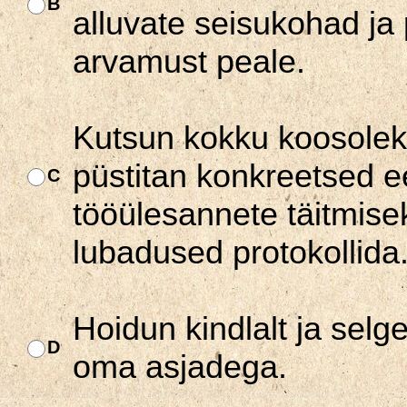
B
alluvate seisukohad ja
arvamust peale.
Kutsun kokku koosoleku
püstitan konkreetsed 
C
tööülesannete täitmise
lubadused protokollida
Hoidun kindlalt ja selg
D
oma asjadega.