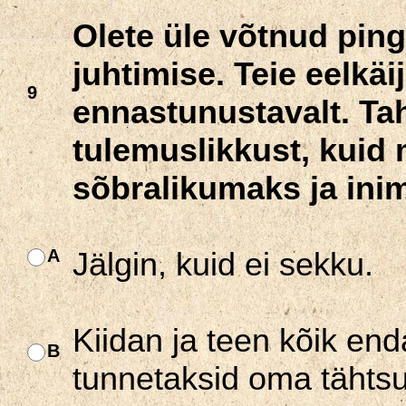
Olete üle võtnud pinge
juhtimise. Teie eelkäi
9
ennastunustavalt. Tah
tulemuslikkust, kuid
sõbralikumaks ja ini
A
Jälgin, kuid ei sekku.
Kiidan ja teen kõik end
B
tunnetaksid oma tähtsus