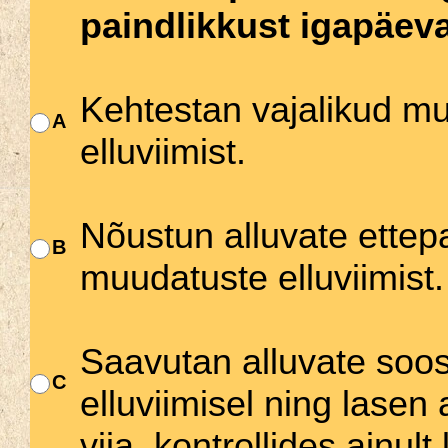
paindlikkust igapäev
Kehtestan vajalikud m
A
elluviimist.
Nõustun alluvate ettep
B
muudatuste elluviimist.
Saavutan alluvate soo
C
elluviimisel ning lasen
viia, kontrollides ainu