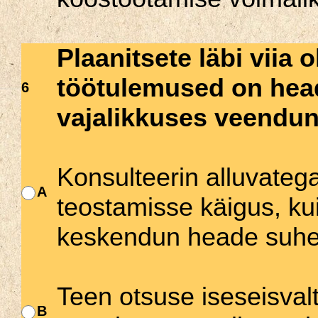
Plaanitsete läbi viia 
töötulemused on hea
6
vajalikkuses veendu
Konsulteerin alluvateg
A
teostamisse käigus, kui
keskendun heade suhete
Teen otsuse iseseisvalt
B