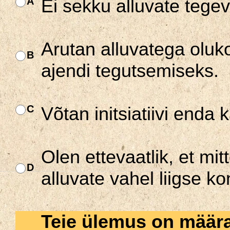
A
Ei sekku alluvate tege
Arutan alluvatega oluko
B
ajendi tegutsemiseks.
C
Võtan initsiatiivi enda 
Olen ettevaatlik, et mit
D
alluvate vahel liigse kon
Teie ülemus on määra