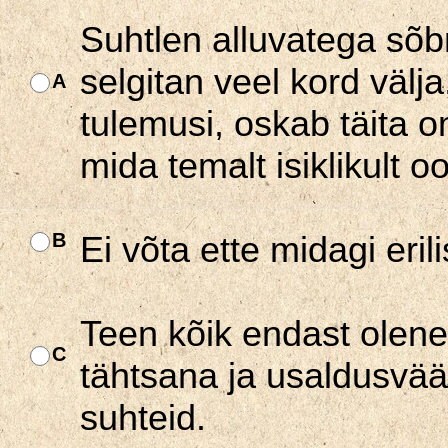
Suhtlen alluvatega sõbr
selgitan veel kord välj
A
tulemusi, oskab täita 
mida temalt isiklikult o
B
Ei võta ette midagi erili
Teen kõik endast olenev
C
tähtsana ja usaldusväär
suhteid.