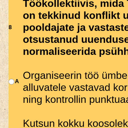
Töökollektiivis, mida 
on tekkinud konflikt 
pooldajate ja vastaste
8
otsustanud uuendused 
normaliseerida psühho
Organiseerin töö ümber
A
alluvatele vastavad ko
ning kontrollin punktuaa
Kutsun kokku koosolek