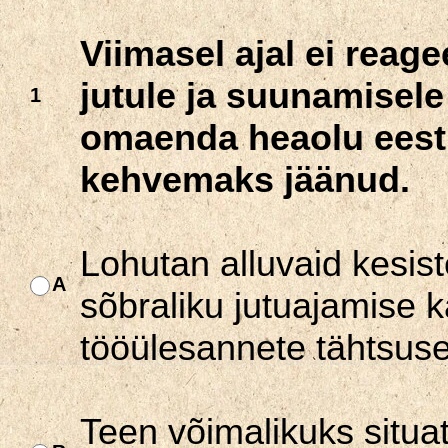
Viimasel ajal ei reage
jutule ja suunamisele
1
omaenda heaolu eest.
kehvemaks jäänud.
Lohutan alluvaid kesis
A
sõbraliku jutuajamise k
tööülesannete tähtsuse
Teen võimalikuks situat