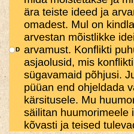
ära teiste ideed ja ar
omadest. Mul on kind
arvestan mõistlikke id
arvamust. Konflikti puh
D
asjaolusid, mis konflikt
sügavamaid põhjusi. Ju
püüan end ohjeldada v
kärsitusele. Mu huumor
säilitan huumorimeele 
kõvasti ja teised tule