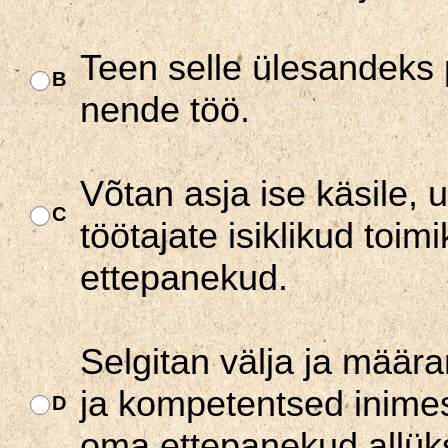
Teen selle ülesandeks p
B
nende töö.
Võtan asja ise käsile, u
C
töötajate isiklikud toi
ettepanekud.
Selgitan välja ja määra
ja kompetentsed inimes
D
oma ettepanekud allük