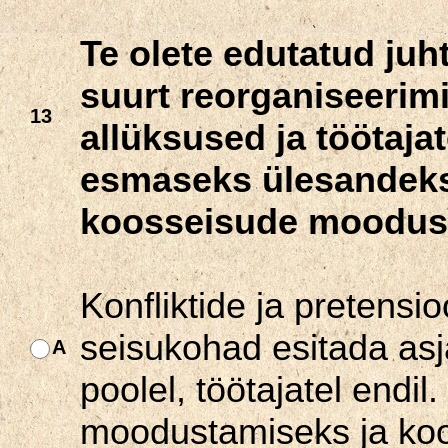
Te olete edutatud juh
suurt reorganiseerim
13
allüksused ja töötaja
esmaseks ülesandeks
koosseisude moodus
Konfliktide ja pretensi
seisukohad esitada asj
A
poolel, töötajatel endil
moodustamiseks ja ko