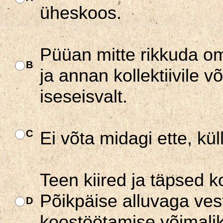
üheskoos.
Püüan mitte rikkuda om
B
ja annan kollektiivile
iseseisvalt.
C
Ei võta midagi ette, kül
Teen kiired ja täpsed ko
Põikpäise alluvaga vest
D
koostöötamise võimali