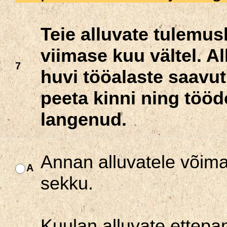
Teie alluvate tulemu
viimase kuu vältel. A
7
huvi tööalaste saavut
peeta kinni ning tööde
langenud.
Annan alluvatele võima
A
sekku.
Kuulan alluvate ettepa