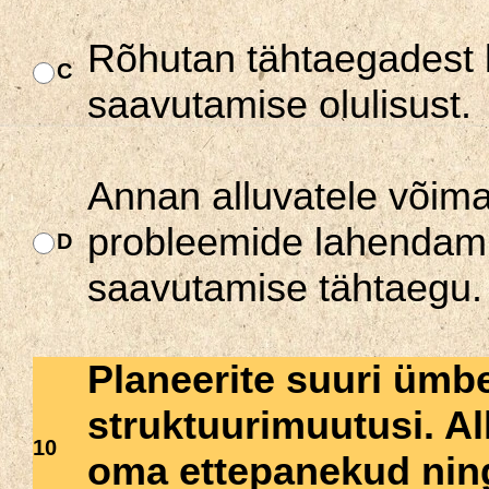
Rõhutan tähtaegadest 
C
saavutamise olulisust.
Annan alluvatele võima
probleemide lahendamis
D
saavutamise tähtaegu.
Planeerite suuri ümbe
struktuurimuutusi. Al
10
oma ettepanekud nin