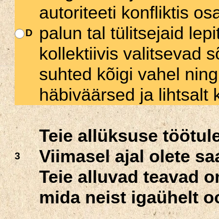
autoriteeti konfliktis o
palun tal tülitsejaid le
D
kollektiivis valitsevad 
suhted kõigi vahel nin
häbiväärsed ja lihtsalt
Teie allüksuse töötu
Viimasel ajal olete s
3
Teie alluvad teavad 
mida neist igaühelt o