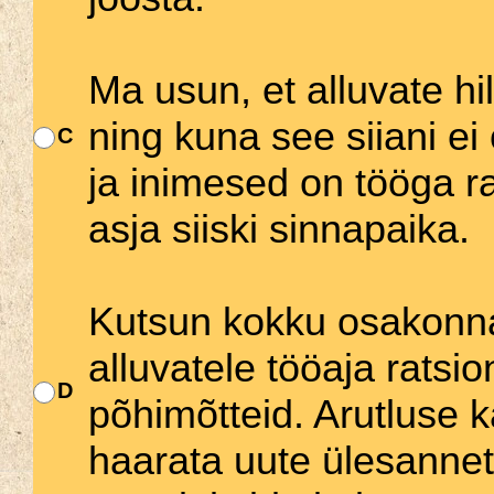
Ma usun, et alluvate h
ning kuna see siiani ei
C
ja inimesed on tööga ra
asja siiski sinnapaika.
Kutsun kokku osakonna
alluvatele tööaja ratsi
D
põhimõtteid. Arutluse 
haarata uute ülesannet