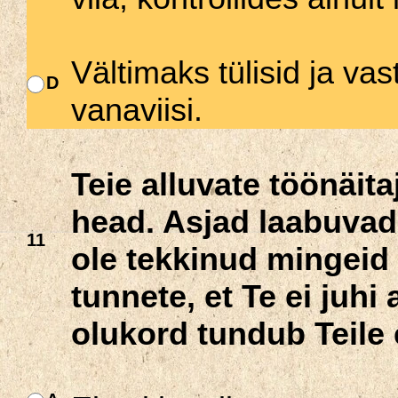
Vältimaks tülisid ja vas
D
vanaviisi.
Teie alluvate töönäi
head. Asjad laabuvad
11
ole tekkinud mingeid 
tunnete, et Te ei juhi
olukord tundub Teile