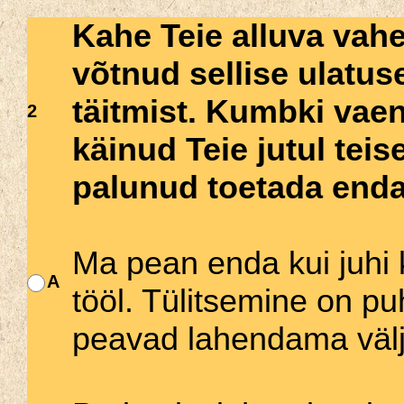
Kahe Teie alluva vahe
võtnud sellise ulatus
täitmist. Kumbki vaen
2
käinud Teie jutul tei
palunud toetada enda
Ma pean enda kui juhi 
A
tööl. Tülitsemine on puh
peavad lahendama välj