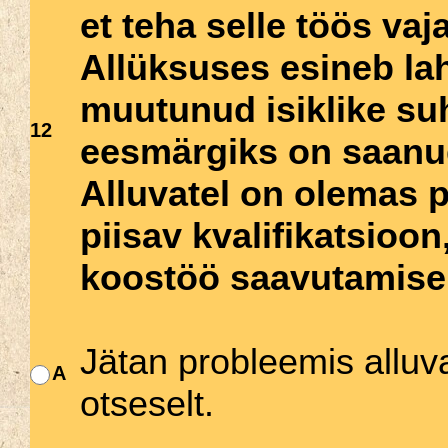
et teha selle töös va
Allüksuses esineb la
muutunud isiklike su
12
eesmärgiks on saanud 
Alluvatel on olemas 
piisav kvalifikatsioo
koostöö saavutamise
Jätan probleemis alluva
A
otseselt.