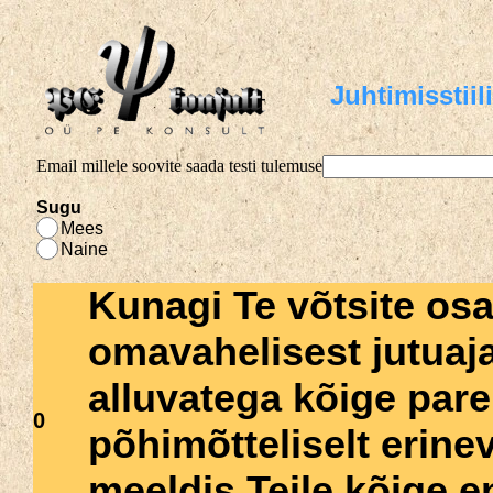
Juhtimisstiil
Email millele soovite saada testi tulemuse
Sugu
Mees
Naine
Kunagi Te võtsite os
omavahelisest jutuaj
alluvatega kõige parem
0
põhimõtteliselt erine
meeldis Teile kõige e