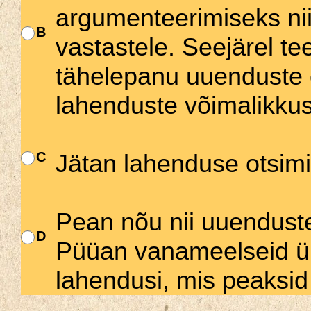
argumenteerimiseks nii
B
vastastele. Seejärel te
tähelepanu uuenduste ee
lahenduste võimalikkus
C
Jätan lahenduse otsimi
Pean nõu nii uuenduste
D
Püüan vanameelseid ü
lahendusi, mis peaksi