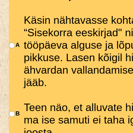
Käsin nähtavasse kohta
“Sisekorra eeskirjad" n
tööpäeva alguse ja lõp
A
pikkuse. Lasen kõigil hi
ähvardan vallandamiseg
jääb.
Teen näo, et alluvate h
B
ma ise samuti ei taha i
joosta.