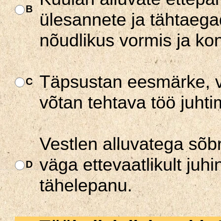
B
ülesannete ja tähtaega
nõudlikus vormis ja kon
Täpsustan eesmärke, v
C
võtan tehtava töö juhti
Vestlen alluvatega sõbr
väga ettevaatlikult juh
D
tähelepanu.