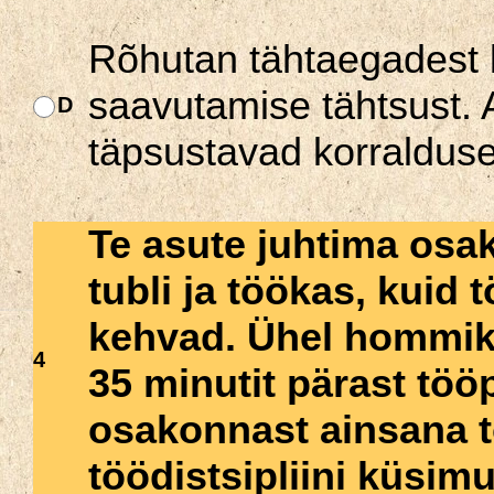
Rõhutan tähtaegadest 
saavutamise tähtsust.
D
täpsustavad korralduse
Te asute juhtima osak
tubli ja töökas, kuid 
kehvad. Ühel hommikul
4
35 minutit pärast tö
osakonnast ainsana t
töödistsipliini küsimu