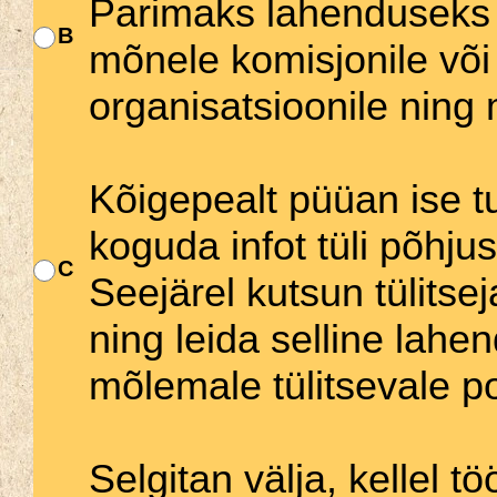
Parimaks lahenduseks 
B
mõnele komisjonile või
organisatsioonile ning 
Kõigepealt püüan ise t
koguda infot tüli põhju
C
Seejärel kutsun tülitse
ning leida selline lahe
mõlemale tülitsevale po
Selgitan välja, kellel tö