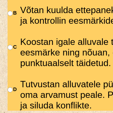
Võtan kuulda ettepaneku
B
ja kontrollin eesmärkid
Koostan igale alluvale
C
eesmärke ning nõuan, e
punktuaalselt täidetud.
Tutvustan alluvatele pü
D
oma arvamust peale. P
ja siluda konflikte.