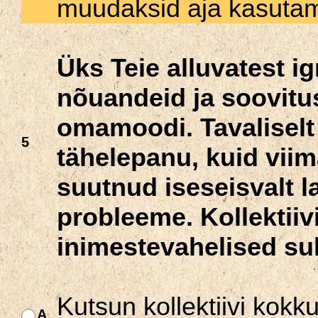
muudaksid aja kasutami
Üks Teie alluvatest ig
nõuandeid ja soovitus
omamoodi. Tavaliselt e
5
tähelepanu, kuid viima
suutnud iseseisvalt 
probleeme. Kollektiiv
inimestevahelised su
Kutsun kollektiivi ko
A