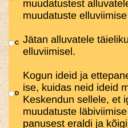
muudatustest alluvatele
muudatuste elluviimise 
Jätan alluvatele täiel
C
elluviimisel.
Kogun ideid ja ettepane
ise, kuidas neid ideid
D
Keskendun sellele, et ig
muudatuste läbiviimise
panusest eraldi ja kõig