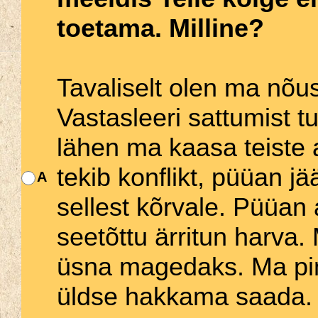
toetama. Milline?
Tavaliselt olen ma nõus
Vastasleeri sattumist tu
lähen ma kaasa teiste 
tekib konflikt, püüan j
A
sellest kõrvale. Püüan 
seetõttu ärritun harva
üsna magedaks. Ma ping
üldse hakkama saada.