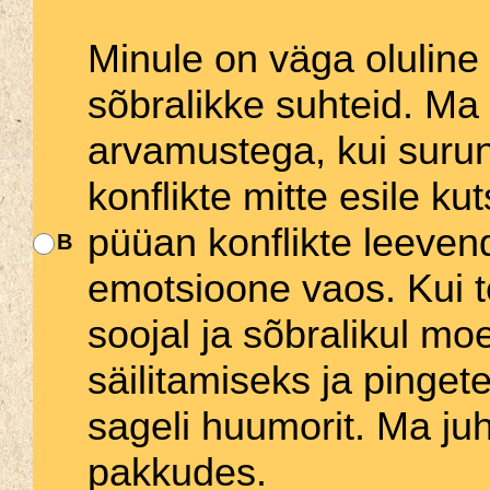
Minule on väga oluline 
sõbralikke suhteid. Ma
arvamustega, kui suru
konflikte mitte esile k
püüan konflikte leeven
B
emotsioone vaos. Kui t
soojal ja sõbralikul mo
säilitamiseks ja ping
sageli huumorit. Ma juhi
pakkudes.