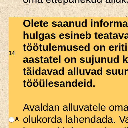
Olete saanud informat
hulgas esineb teatava
töötulemused on erit
14
aastatel on sujunud k
täidavad alluvad suur
tööülesandeid.
Avaldan alluvatele oma
olukorda lahendada. Va
A